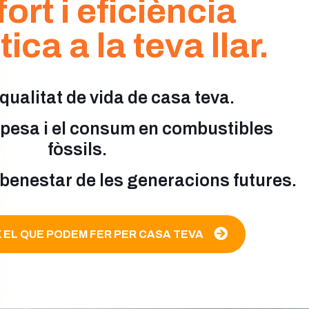
rt i eficiència
ica a la teva llar.
 qualitat de vida de casa teva.
spesa i el consum en combustibles
fòssils.
 benestar de les generacions futures.
 EL QUE PODEM FER PER CASA TEVA