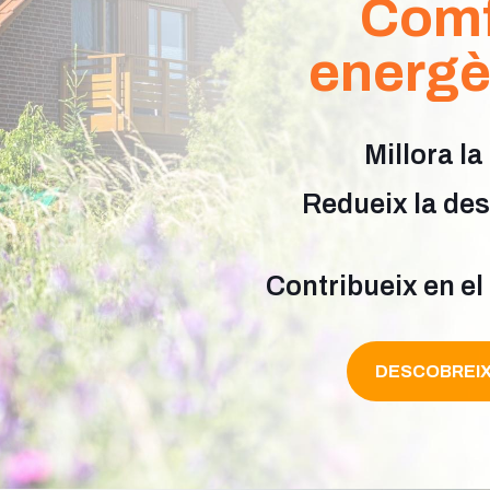
Comfo
energèt
Millora la
Redueix la de
Contribueix en el
DESCOBREIX