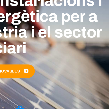
nstal·lacions i
ergètica per a
stria i el sector
iari
NOVABLES