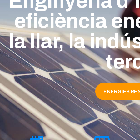
Enginyeria d’i
eficiència en
la llar, la indú
terc
ENERGIES RE