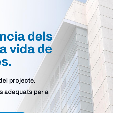
ència dels
la vida de
s.
del projecte.
s adequats per a